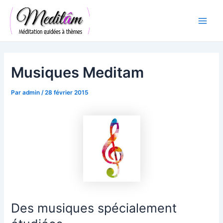
Aller
Navigation
Main
au
des
Men
contenu
articles
Musiques Meditam
Par
admin
/
28 février 2015
Des musiques spécialement