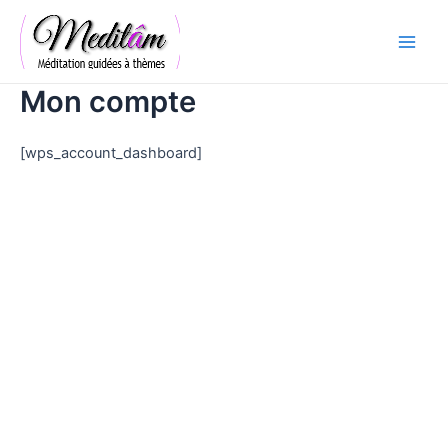
Aller
Main
au
Men
contenu
Mon compte
[wps_account_dashboard]